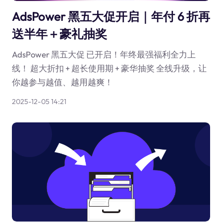
AdsPower 黑五大促开启｜年付 6 折再
送半年＋豪礼抽奖
AdsPower 黑五大促 已开启！年终最强福利全力上
线！ 超大折扣 + 超长使用期 + 豪华抽奖 全线升级，让
你越参与越值、越用越爽！
2025-12-05 14:21