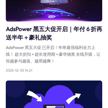
AdsPower 黑五大促开启｜年付 6 折再
送半年＋豪礼抽奖
AdsPower 黑五大促 已开启！年终最强福利全力上
线！ 超大折扣 + 超长使用期 + 豪华抽奖 全线升级，让
你越参与越值、越用越爽！
2025-12-05 14:21