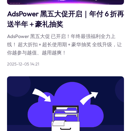
AdsPower 黑五大促开启｜年付 6 折再
送半年＋豪礼抽奖
AdsPower 黑五大促 已开启！年终最强福利全力上
线！ 超大折扣 + 超长使用期 + 豪华抽奖 全线升级，让
你越参与越值、越用越爽！
2025-12-05 14:21