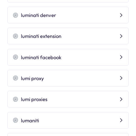
luminati denver
luminati extension
luminati facebook
lumi proxy
lumi proxies
lumaniti