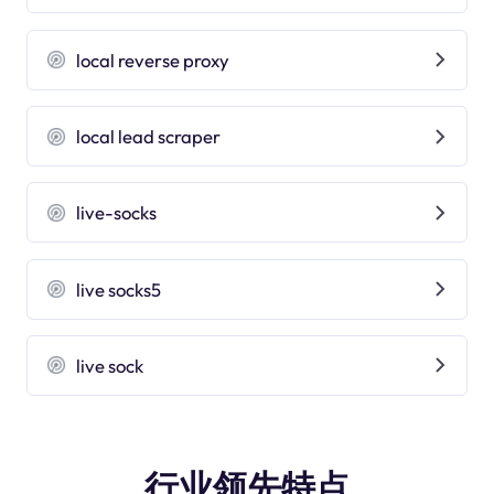
local reverse proxy
local lead scraper
live-socks
live socks5
live sock
行业领先特点