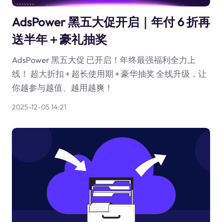
AdsPower 黑五大促开启｜年付 6 折再
送半年＋豪礼抽奖
AdsPower 黑五大促 已开启！年终最强福利全力上
线！ 超大折扣 + 超长使用期 + 豪华抽奖 全线升级，让
你越参与越值、越用越爽！
2025-12-05 14:21