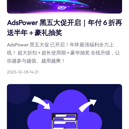
AdsPower 黑五大促开启｜年付 6 折再
送半年＋豪礼抽奖
AdsPower 黑五大促 已开启！年终最强福利全力上
线！ 超大折扣 + 超长使用期 + 豪华抽奖 全线升级，让
你越参与越值、越用越爽！
2025-12-05 14:21