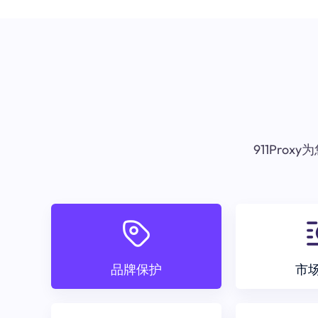
911Pr
品牌保护
市