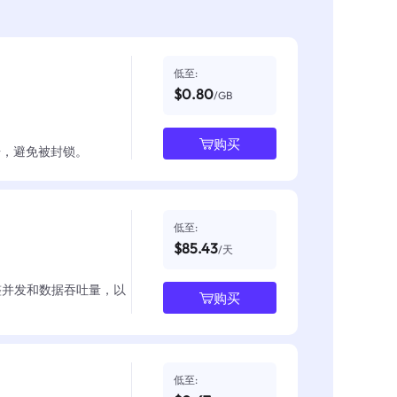
低至:
$0.80
/GB
购买
数据，避免被封锁。
低至:
$85.43
/天
整并发和数据吞吐量，以
购买
低至: