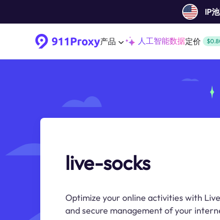
IP
人工智能数据
产品
定价
$0.8
live-socks
Optimize your online activities with Liv
and secure management of your intern