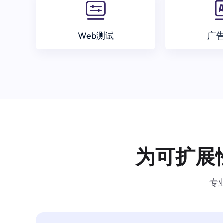
Web测试
广
为可扩展
专