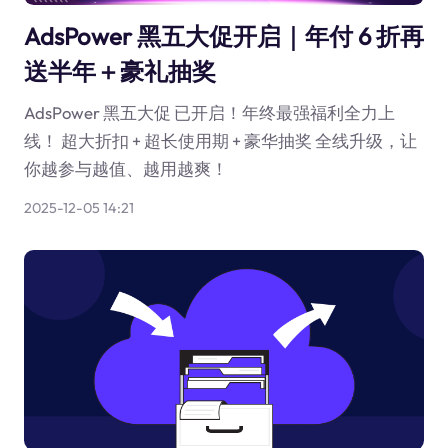
AdsPower 黑五大促开启｜年付 6 折再
送半年＋豪礼抽奖
AdsPower 黑五大促 已开启！年终最强福利全力上
线！ 超大折扣 + 超长使用期 + 豪华抽奖 全线升级，让
你越参与越值、越用越爽！
2025-12-05 14:21