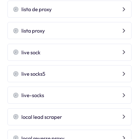
lista de proxy
lista proxy
live sock
live socks5
live-socks
local lead scraper
local reverse proxy