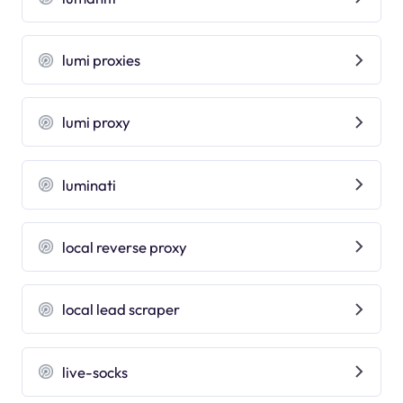
lumi proxies
lumi proxy
luminati
local reverse proxy
local lead scraper
live-socks