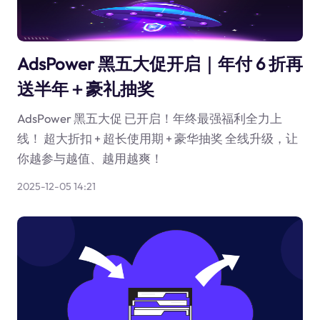
AdsPower 黑五大促开启｜年付 6 折再
送半年＋豪礼抽奖
AdsPower 黑五大促 已开启！年终最强福利全力上
线！ 超大折扣 + 超长使用期 + 豪华抽奖 全线升级，让
你越参与越值、越用越爽！
2025-12-05 14:21