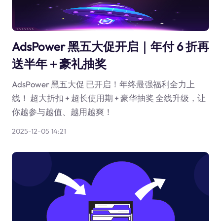
AdsPower 黑五大促开启｜年付 6 折再
送半年＋豪礼抽奖
AdsPower 黑五大促 已开启！年终最强福利全力上
线！ 超大折扣 + 超长使用期 + 豪华抽奖 全线升级，让
你越参与越值、越用越爽！
2025-12-05 14:21