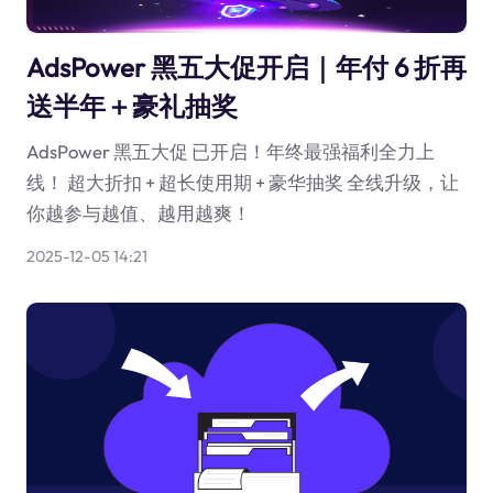
AdsPower 黑五大促开启｜年付 6 折再
送半年＋豪礼抽奖
AdsPower 黑五大促 已开启！年终最强福利全力上
线！ 超大折扣 + 超长使用期 + 豪华抽奖 全线升级，让
你越参与越值、越用越爽！
2025-12-05 14:21