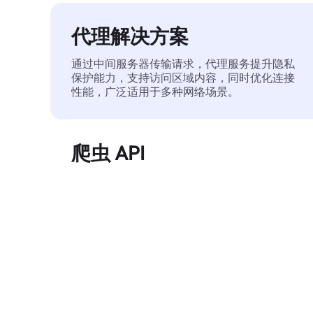
代理解决方案
通过中间服务器传输请求，代理服务提升隐私
保护能力，支持访问区域内容，同时优化连接
性能，广泛适用于多种网络场景。
爬虫 API
自动化执行大规模网页数据提取，稳定输出干
净、结构化的数据，有效减少访问中断和阻止
风险。