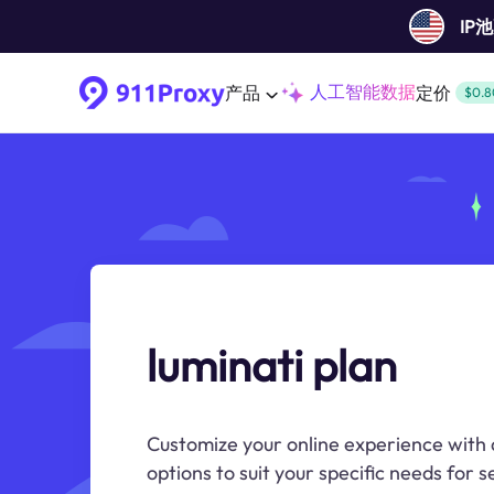
IP
人工智能数据
产品
定价
$0.8
luminati plan
Customize your online experience with a
options to suit your specific needs for 