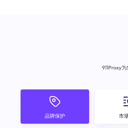
911Pr
品牌保护
市