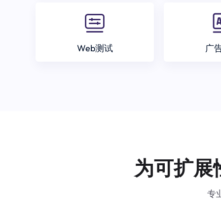
Web测试
广
为可扩展
专