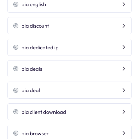
pia english
pia discount
pia dedicated ip
pia deals
pia deal
pia client download
pia browser