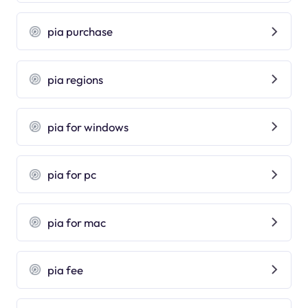
pia purchase
pia regions
pia for windows
pia for pc
pia for mac
pia fee