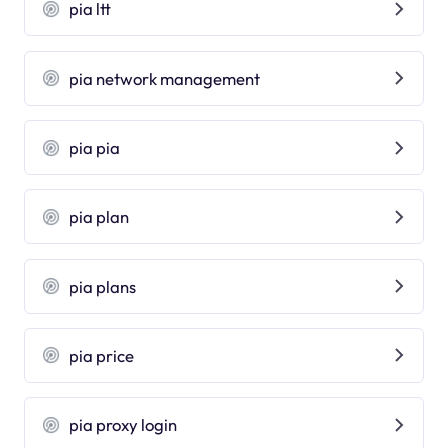
pia ltt
pia network management
pia pia
pia plan
pia plans
pia price
pia proxy login