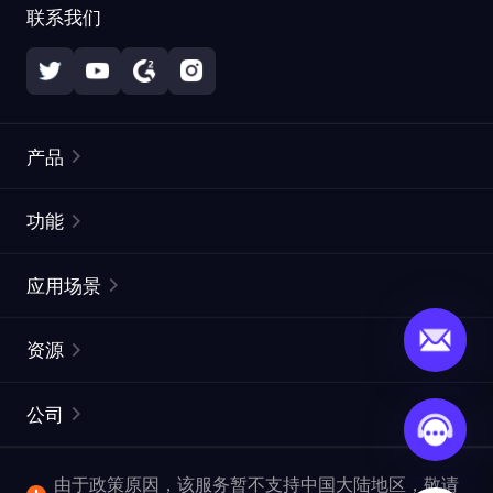
联系我们
产品
住宅代理
热门
功能
无限住宅代理
免费代理列表
应用场景
静态住宅代理
代理检测工具
静态数据中心代理
品牌保护
ISP代理
资源
长效 ISP 代理
市场网页测试
CroxyProxy
文档
市场研究
网页抓取 API
免费试用
公司
ProxySite
用户指南
广告验证
SERP API
推广返利
常见问题解答
由于政策原因，该服务暂不支持中国大陆地区，敬请