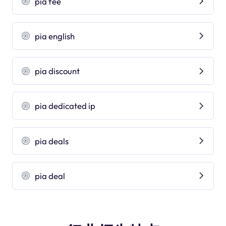
pia fee
pia english
pia discount
pia dedicated ip
pia deals
pia deal