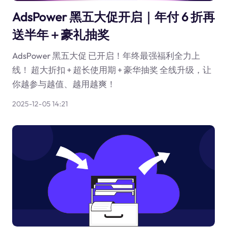
AdsPower 黑五大促开启｜年付 6 折再
送半年＋豪礼抽奖
AdsPower 黑五大促 已开启！年终最强福利全力上
线！ 超大折扣 + 超长使用期 + 豪华抽奖 全线升级，让
你越参与越值、越用越爽！
2025-12-05 14:21