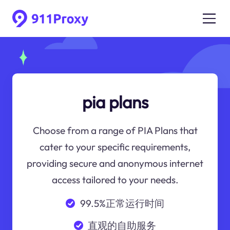
pia plans
Choose from a range of PIA Plans that
cater to your specific requirements,
providing secure and anonymous internet
access tailored to your needs.
99.5%正常运行时间
直观的自助服务