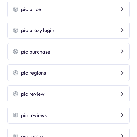
pia price
pia proxy login
pia purchase
pia regions
pia review
pia reviews
pia russia