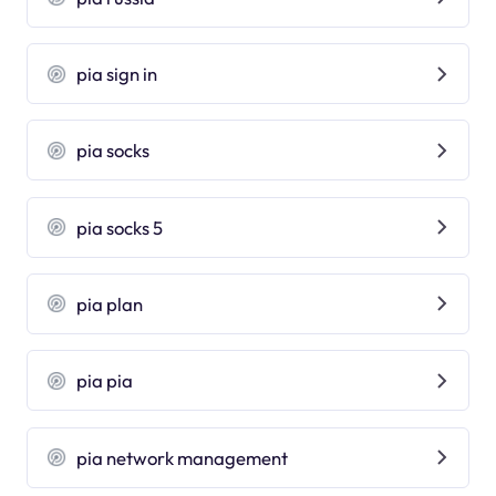
pia sign in
pia socks
pia socks 5
pia plan
pia pia
pia network management