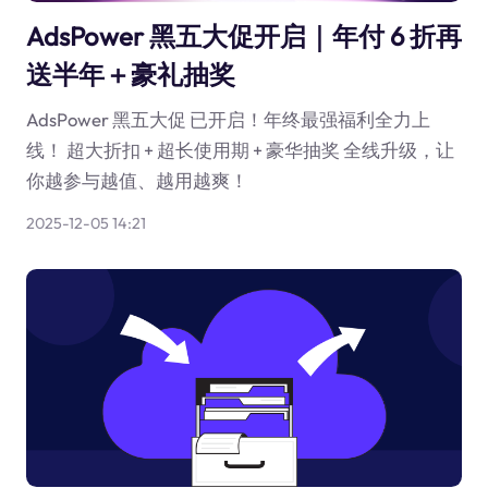
AdsPower 黑五大促开启｜年付 6 折再
送半年＋豪礼抽奖
AdsPower 黑五大促 已开启！年终最强福利全力上
线！ 超大折扣 + 超长使用期 + 豪华抽奖 全线升级，让
你越参与越值、越用越爽！
2025-12-05 14:21