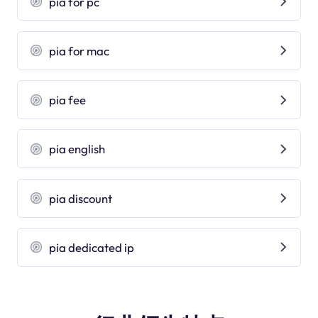
pia for pc
pia for mac
pia fee
pia english
pia discount
pia dedicated ip