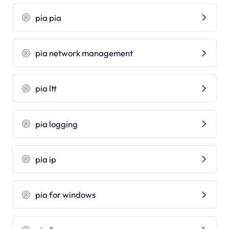
pia pia
pia network management
pia ltt
pia logging
pia ip
pia for windows