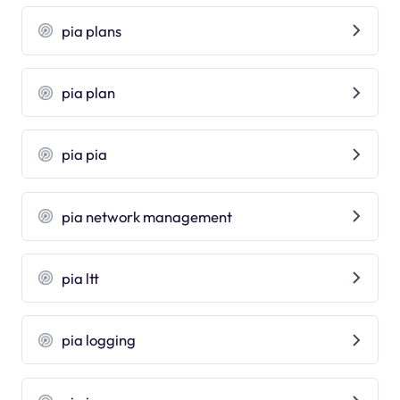
pia plans
pia plan
pia pia
pia network management
pia ltt
pia logging