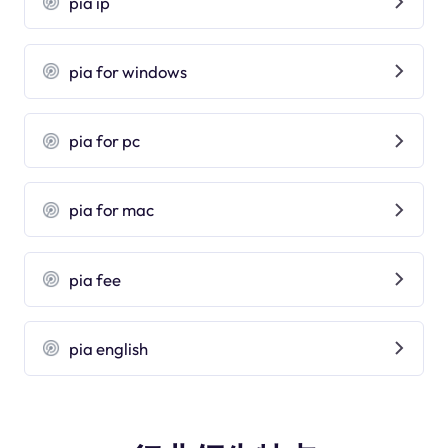
pia ip
pia for windows
pia for pc
pia for mac
pia fee
pia english