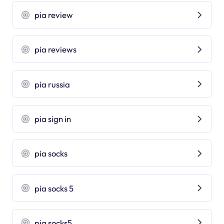
pia review
pia reviews
pia russia
pia sign in
pia socks
pia socks 5
pia socks5