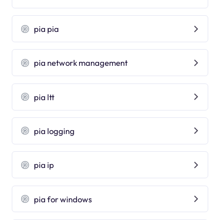
pia pia
pia network management
pia ltt
pia logging
pia ip
pia for windows