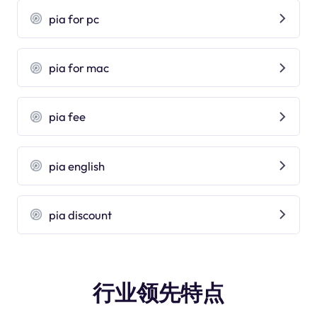
pia for pc
pia for mac
pia fee
pia english
pia discount
行业领先特点