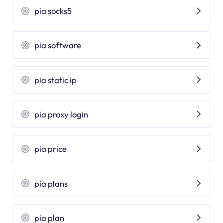
pia socks5
pia software
pia static ip
pia proxy login
pia price
pia plans
pia plan