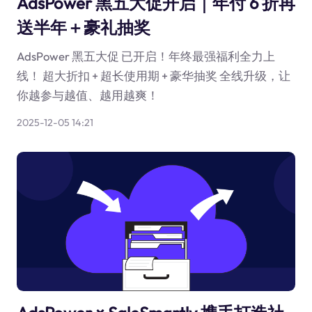
AdsPower 黑五大促开启｜年付 6 折再
送半年＋豪礼抽奖
AdsPower 黑五大促 已开启！年终最强福利全力上
线！ 超大折扣 + 超长使用期 + 豪华抽奖 全线升级，让
你越参与越值、越用越爽！
2025-12-05 14:21