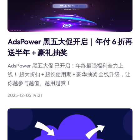
AdsPower 黑五大促开启｜年付 6 折再
送半年＋豪礼抽奖
AdsPower 黑五大促 已开启！年终最强福利全力上
线！ 超大折扣 + 超长使用期 + 豪华抽奖 全线升级，让
你越参与越值、越用越爽！
2025-12-05 14:21