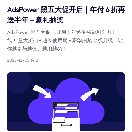
AdsPower 黑五大促开启｜年付 6 折再
送半年＋豪礼抽奖
AdsPower 黑五大促 已开启！年终最强福利全力上
线！ 超大折扣 + 超长使用期 + 豪华抽奖 全线升级，让
你越参与越值、越用越爽！
2025-12-05 14:21