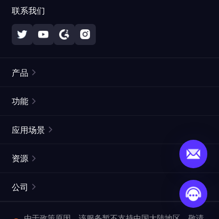
联系我们
产品
住宅代理
热门
功能
无限住宅代理
免费代理列表
应用场景
静态住宅代理
代理检测工具
静态数据中心代理
品牌保护
ISP代理
资源
长效 ISP 代理
市场网页测试
CroxyProxy
文档
市场研究
网页抓取 API
免费试用
公司
ProxySite
用户指南
广告验证
SERP API
推广返利
常见问题解答
由于政策原因，该服务暂不支持中国大陆地区，敬请