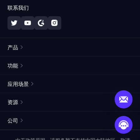
联系我们
产品
住宅代理
热门
功能
无限住宅代理
免费代理列表
应用场景
静态住宅代理
代理检测工具
静态数据中心代理
品牌保护
ISP代理
资源
长效 ISP 代理
市场网页测试
CroxyProxy
文档
市场研究
网页抓取 API
免费试用
公司
ProxySite
用户指南
广告验证
SERP API
推广返利
常见问题解答