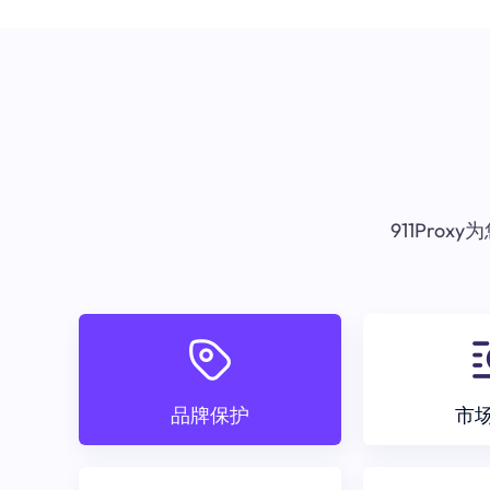
911Pr
品牌保护
市