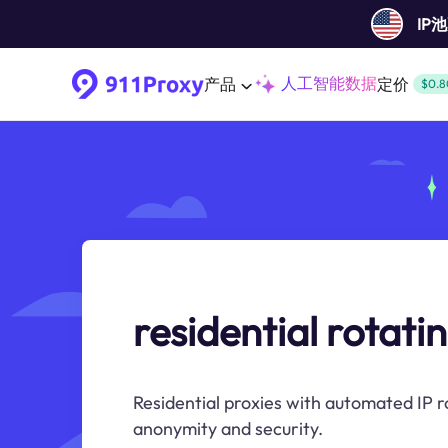
IP
人工智能数据
产品
定价
$0.8
residential rotati
Residential proxies with automated IP r
anonymity and security.