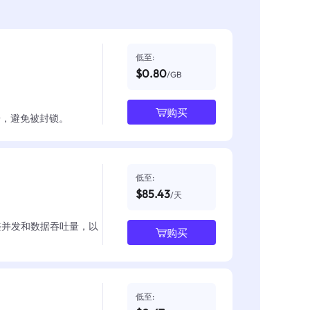
低至:
$0.80
/GB
购买
数据，避免被封锁。
低至:
$85.43
/天
整并发和数据吞吐量，以
购买
低至: