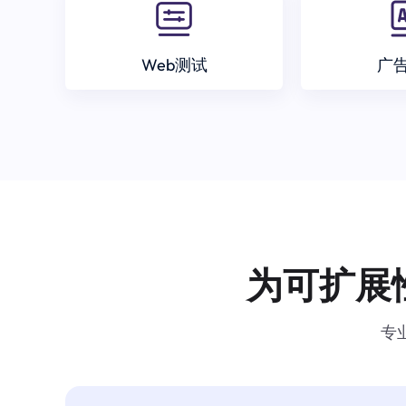
Web测试
广
为可扩展
专