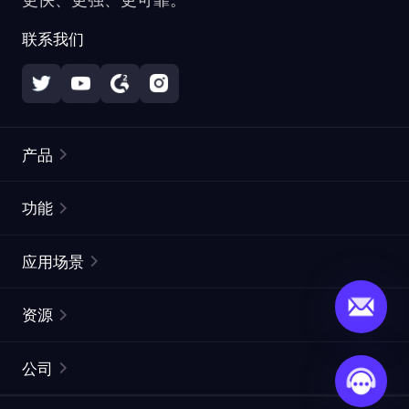
联系我们
产品
住宅代理
热门
功能
无限住宅代理
免费代理列表
应用场景
静态住宅代理
代理检测工具
静态数据中心代理
品牌保护
ISP代理
资源
长效 ISP 代理
市场网页测试
CroxyProxy
文档
市场研究
网页抓取 API
免费试用
公司
ProxySite
用户指南
广告验证
SERP API
推广返利