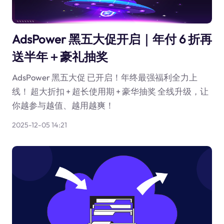
AdsPower 黑五大促开启｜年付 6 折再
送半年＋豪礼抽奖
AdsPower 黑五大促 已开启！年终最强福利全力上
线！ 超大折扣 + 超长使用期 + 豪华抽奖 全线升级，让
你越参与越值、越用越爽！
2025-12-05 14:21