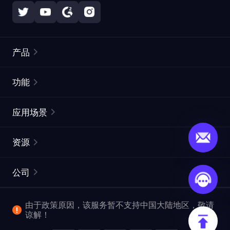
产品
住宅代理
热门
功能
无限住宅代理
免费代理列表
应用场景
静态住宅代理
代理检测工具
静态数据中心代理
品牌保护
ISP代理
资源
长效 ISP 代理
市场网页测试
CroxyProxy
文档
市场研究
网页抓取 API
免费试用
公司
ProxySite
用户指南
广告验证
SERP API
推广返利
常见问题解答
由于政策原因，该服务暂不支持中国大陆地区，敬请
爬行和索引
视频下载 API
企业服务
谅解！
位置
查看全部使用场景