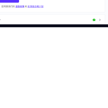
功能
应用场景
头像下方的个人中心。
免费代理列表
品牌保护
代理检测工具
市场网页测试
ISP代理
市场研究
CroxyProxy
广告验证
ProxySite
爬行和索引
查看全部使用场景
试用