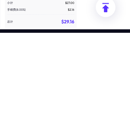
资源
公司
文档
推广返利
用户指南
企业服务
常见问题解答
反洗钱合规计划
位置
退款政策
博客
隐私政策
安全与合规
合规来源与使用
许可协议