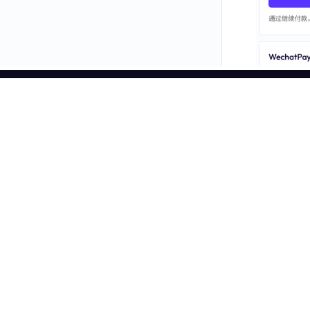
产品
3. 点击
住宅代理
热门
更快、更强、更可靠。
无限住宅代理
静态住宅代理
联系我们
静态数据中心代理
长效 ISP 代理
网页抓取 API
免费
SERP API
简体中文
视频下载 API