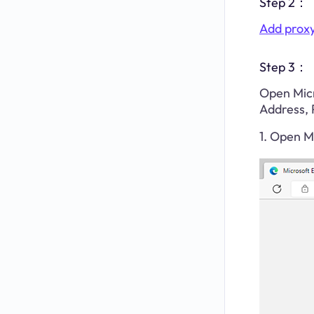
Step 2：
Add proxy
Step 3：
Open Micr
Address, 
1. Open Mi