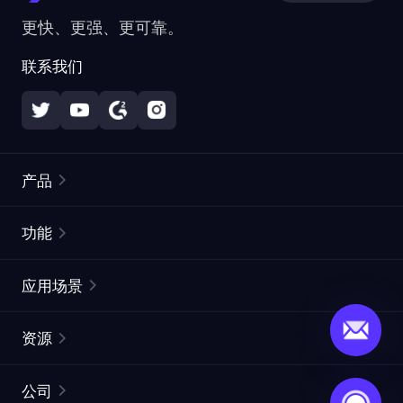
更快、更强、更可靠。
联系我们
产品
住宅代理
热门
功能
无限住宅代理
免费代理列表
应用场景
静态住宅代理
代理检测工具
静态数据中心代理
品牌保护
ISP代理
资源
长效 ISP 代理
市场网页测试
CroxyProxy
文档
市场研究
网页抓取 API
免费试用
公司