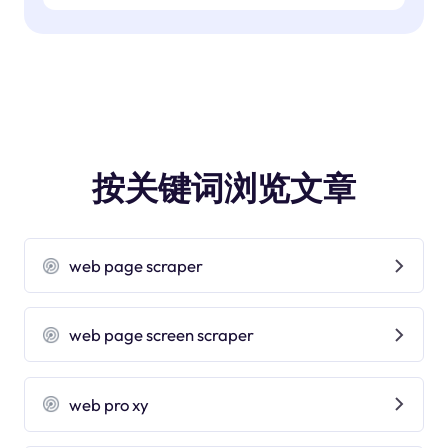
按关键词浏览文章
web page scraper
web page screen scraper
web pro xy