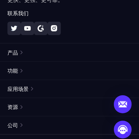
联系我们
产品
住宅代理
热门
功能
无限住宅代理
免费代理列表
应用场景
静态住宅代理
代理检测工具
静态数据中心代理
品牌保护
ISP代理
资源
长效 ISP 代理
市场网页测试
CroxyProxy
文档
市场研究
网页抓取 API
免费试用
公司
ProxySite
用户指南
广告验证
SERP API
推广返利