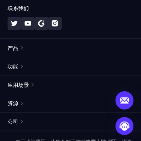
联系我们
产品
住宅代理
热门
功能
无限住宅代理
免费代理列表
应用场景
静态住宅代理
代理检测工具
静态数据中心代理
品牌保护
ISP代理
资源
长效 ISP 代理
市场网页测试
CroxyProxy
文档
市场研究
网页抓取 API
免费试用
公司
ProxySite
用户指南
广告验证
SERP API
推广返利
常见问题解答