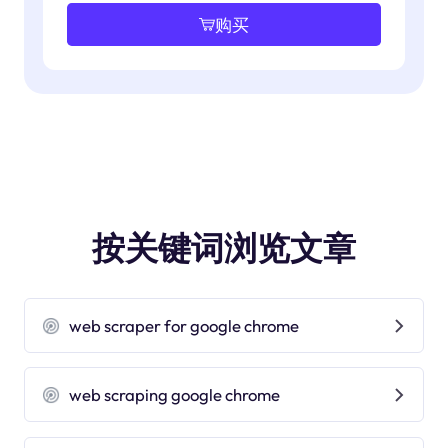
购买
按关键词浏览文章
web scraper for google chrome
web scraping google chrome