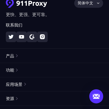
简体中文
更快、更强、更可靠。
联系我们
产品
住宅代理
热门
功能
无限住宅代理
免费代理列表
应用场景
静态住宅代理
代理检测工具
静态数据中心代理
品牌保护
ISP代理
资源
长效 ISP 代理
市场网页测试
CroxyProxy
文档