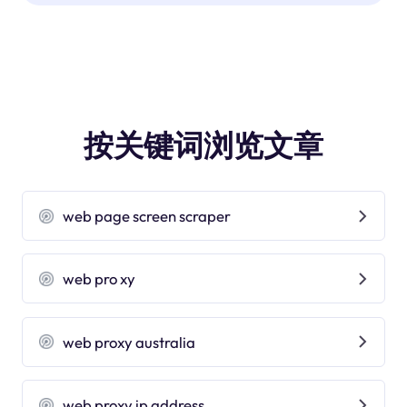
按关键词浏览文章
web page screen scraper
web pro xy
web proxy australia
web proxy ip address