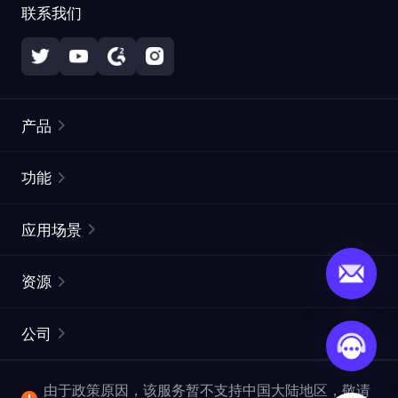
联系我们
产品
住宅代理
热门
功能
无限住宅代理
免费代理列表
应用场景
静态住宅代理
代理检测工具
静态数据中心代理
品牌保护
ISP代理
资源
长效 ISP 代理
市场网页测试
CroxyProxy
文档
市场研究
网页抓取 API
免费试用
公司
ProxySite
用户指南
广告验证
SERP API
推广返利
常见问题解答
由于政策原因，该服务暂不支持中国大陆地区，敬请