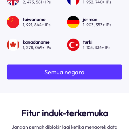
2, 473, 581+ IPs
1, 952, 740+ IPs
taiwaname
jerman
1, 921, 844+ IPs
1, 903, 353+ IPs
kanadaname
turki
1, 278, 069+ IPs
1, 105, 336+ IPs
Semua negara
Fitur induk-terkemuka
Jangan pernah diblokir lagi ketika mengorek data