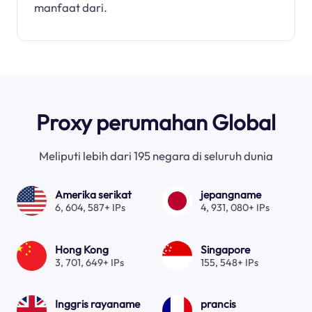
manfaat dari.
Proxy perumahan Global
Meliputi lebih dari 195 negara di seluruh dunia
Amerika serikat
jepangname
6, 604, 587+ IPs
4, 931, 080+ IPs
Hong Kong
Singapore
3, 701, 649+ IPs
155, 548+ IPs
Inggris rayaname
prancis