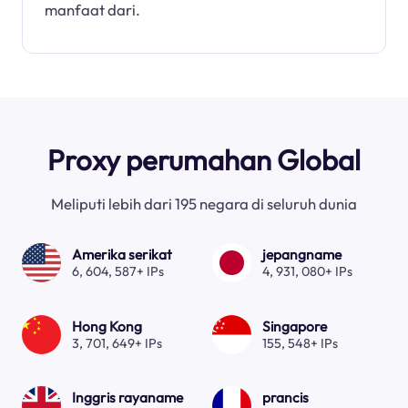
manfaat dari.
Proxy perumahan Global
Meliputi lebih dari 195 negara di seluruh dunia
Amerika serikat
jepangname
6, 604, 587+ IPs
4, 931, 080+ IPs
Hong Kong
Singapore
3, 701, 649+ IPs
155, 548+ IPs
Inggris rayaname
prancis