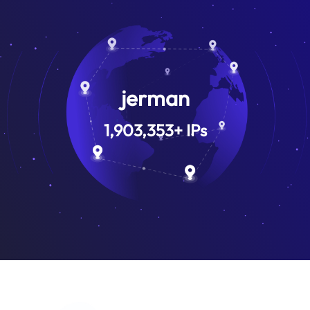
jerman
1,903,353
+
IPs