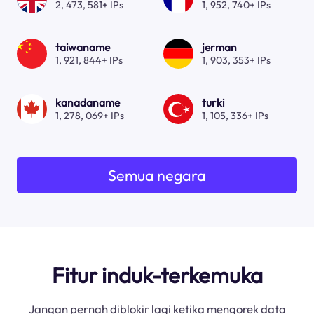
2, 473, 581+ IPs
1, 952, 740+ IPs
taiwaname
jerman
1, 921, 844+ IPs
1, 903, 353+ IPs
kanadaname
turki
1, 278, 069+ IPs
1, 105, 336+ IPs
Semua negara
Fitur induk-terkemuka
Jangan pernah diblokir lagi ketika mengorek data