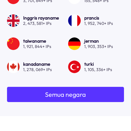
3, 701, 649+ IPs
155, 548+ IPs
Inggris rayaname
prancis
2, 473, 581+ IPs
1, 952, 740+ IPs
taiwaname
jerman
1, 921, 844+ IPs
1, 903, 353+ IPs
kanadaname
turki
1, 278, 069+ IPs
1, 105, 336+ IPs
Semua negara