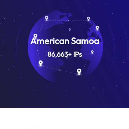
American Samoa
86,663
+
IPs