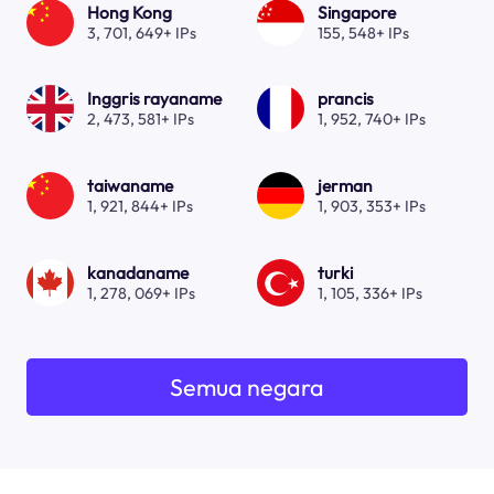
Hong Kong
Singapore
3, 701, 649+ IPs
155, 548+ IPs
Inggris rayaname
prancis
2, 473, 581+ IPs
1, 952, 740+ IPs
taiwaname
jerman
1, 921, 844+ IPs
1, 903, 353+ IPs
kanadaname
turki
1, 278, 069+ IPs
1, 105, 336+ IPs
Semua negara