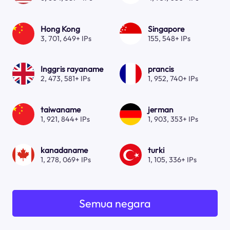
Hong Kong
Singapore
3, 701, 649+ IPs
155, 548+ IPs
Inggris rayaname
prancis
2, 473, 581+ IPs
1, 952, 740+ IPs
taiwaname
jerman
1, 921, 844+ IPs
1, 903, 353+ IPs
kanadaname
turki
1, 278, 069+ IPs
1, 105, 336+ IPs
Semua negara