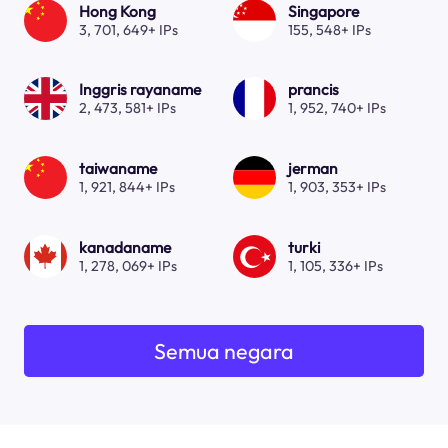
Hong Kong
Singapore
3, 701, 649+ IPs
155, 548+ IPs
Inggris rayaname
prancis
2, 473, 581+ IPs
1, 952, 740+ IPs
taiwaname
jerman
1, 921, 844+ IPs
1, 903, 353+ IPs
kanadaname
turki
1, 278, 069+ IPs
1, 105, 336+ IPs
Semua negara