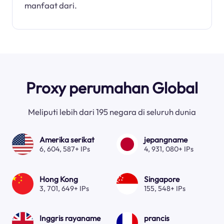
manfaat dari.
Proxy perumahan Global
Meliputi lebih dari 195 negara di seluruh dunia
Amerika serikat
jepangname
6, 604, 587+ IPs
4, 931, 080+ IPs
Hong Kong
Singapore
3, 701, 649+ IPs
155, 548+ IPs
Inggris rayaname
prancis