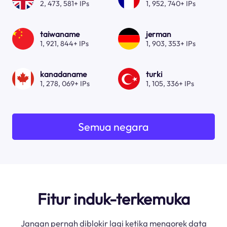
2, 473, 581+ IPs
1, 952, 740+ IPs
taiwaname
jerman
1, 921, 844+ IPs
1, 903, 353+ IPs
kanadaname
turki
1, 278, 069+ IPs
1, 105, 336+ IPs
Semua negara
Fitur induk-terkemuka
Jangan pernah diblokir lagi ketika mengorek data