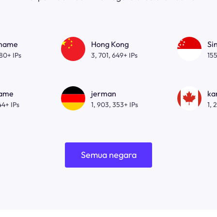
gname
Hong Kong
Si
080+ IPs
3, 701, 649+ IPs
155
name
jerman
ka
44+ IPs
1, 903, 353+ IPs
1, 
Semua negara