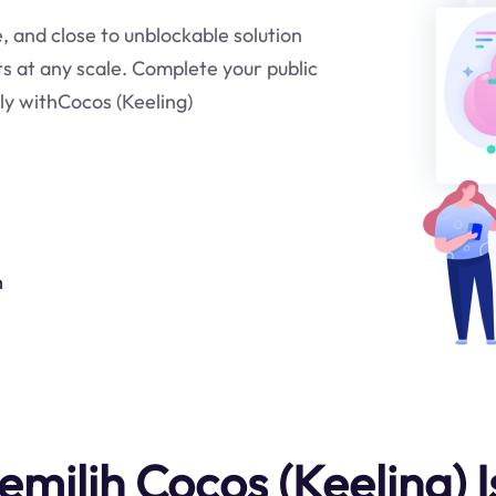
e, and close to unblockable solution
ts at any scale. Complete your public
ly withCocos (Keeling)
n
ilih Cocos (Keeling) I