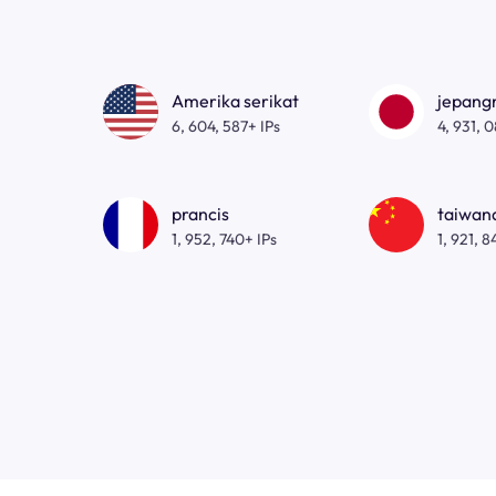
Amerika serikat
jepan
6, 604, 587+ IPs
4, 931, 
prancis
taiwa
1, 952, 740+ IPs
1, 921, 8