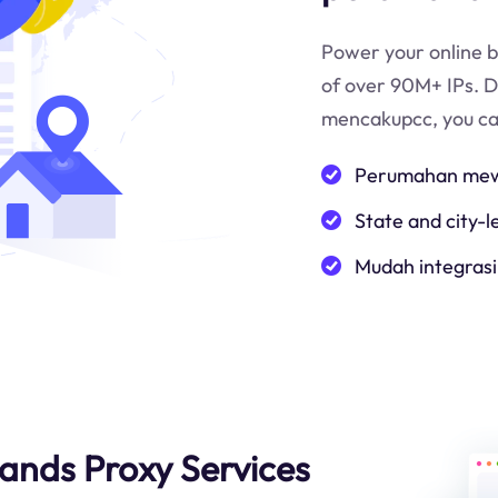
Power your online b
of over 90M+ IPs. 
mencakup
cc
, you c
Perumahan mewa
State and city-l
Mudah integrasi
lands Proxy Services