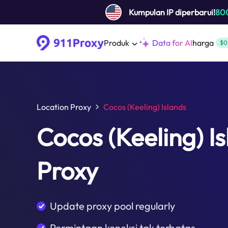
Kumpulan IP diperbarui!
80
Produk
Data for AI
harga
$0
Location Proxy
Cocos (Keeling) Islands
Cocos (Keeling) I
Proxy
Update proxy pool regularly
Permintaan koneksi tak terbatas