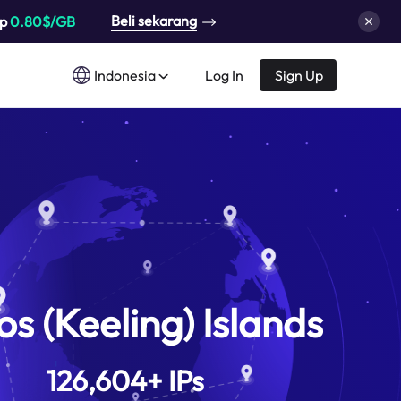
Beli sekarang
up
0.80$/GB
Indonesia
Log In
Sign Up
s (Keeling) Islands
126,604
+
IPs