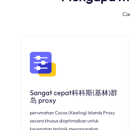
Car
Sangat cepat科科斯(基林)群
岛 proxy
perumahan Cocos (Keeling) Islands Proxy
secara khusus dioptimalkan untuk
kecepatan terbaik menggunakan