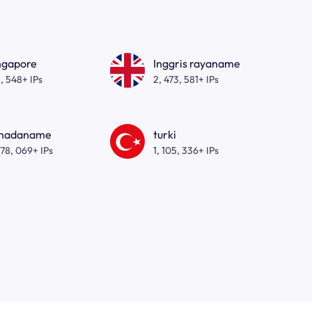
ngapore
Inggris rayaname
, 548+ IPs
2, 473, 581+ IPs
nadaname
turki
278, 069+ IPs
1, 105, 336+ IPs