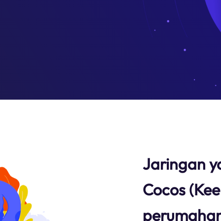
Jaringan y
Cocos (Keel
perumaha