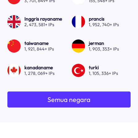
3, 701, 649+ IPs
155, 548+ IPs
Inggris rayaname
prancis
2, 473, 581+ IPs
1, 952, 740+ IPs
taiwaname
jerman
1, 921, 844+ IPs
1, 903, 353+ IPs
kanadaname
turki
1, 278, 069+ IPs
1, 105, 336+ IPs
Semua negara