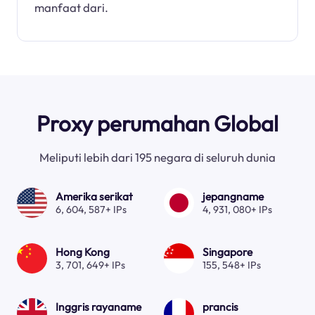
manfaat dari.
Proxy perumahan Global
Meliputi lebih dari 195 negara di seluruh dunia
Amerika serikat
jepangname
6, 604, 587+ IPs
4, 931, 080+ IPs
Hong Kong
Singapore
3, 701, 649+ IPs
155, 548+ IPs
Inggris rayaname
prancis