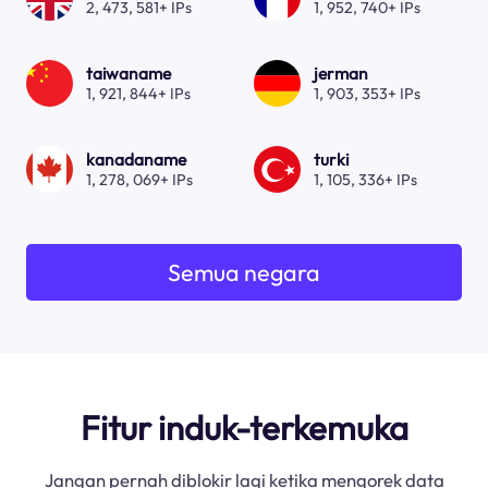
2, 473, 581+ IPs
1, 952, 740+ IPs
taiwaname
jerman
1, 921, 844+ IPs
1, 903, 353+ IPs
kanadaname
turki
1, 278, 069+ IPs
1, 105, 336+ IPs
Semua negara
Fitur induk-terkemuka
Jangan pernah diblokir lagi ketika mengorek data