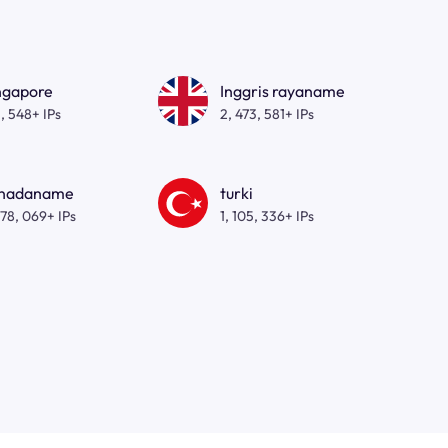
ngapore
Inggris rayaname
, 548+ IPs
2, 473, 581+ IPs
nadaname
turki
278, 069+ IPs
1, 105, 336+ IPs