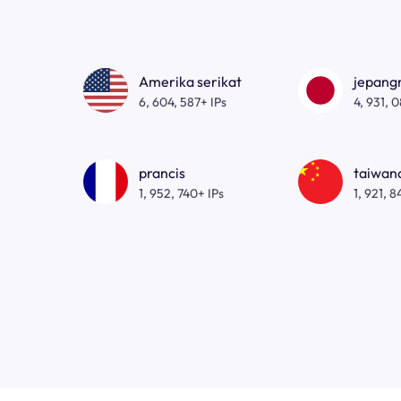
Amerika serikat
jepan
6, 604, 587+ IPs
4, 931, 
prancis
taiwa
1, 952, 740+ IPs
1, 921, 8