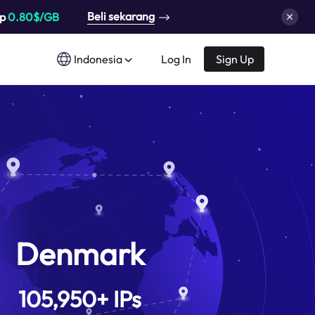
Beli sekarang
up
0.80$/GB
Indonesia
Log In
Sign Up
Denmark
105,950
+
IPs