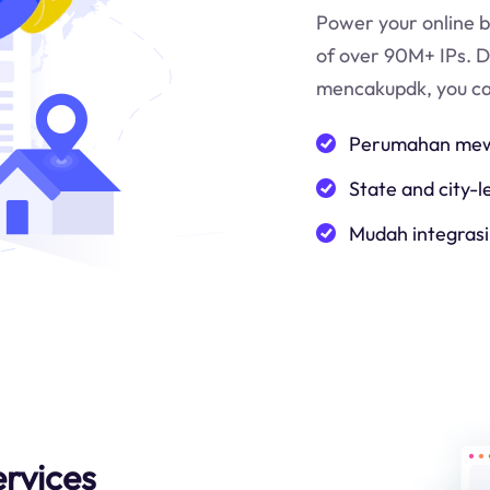
Power your online b
of over 90M+ IPs. 
mencakup
dk
, you c
Perumahan mewa
State and city-l
Mudah integrasi
rvices