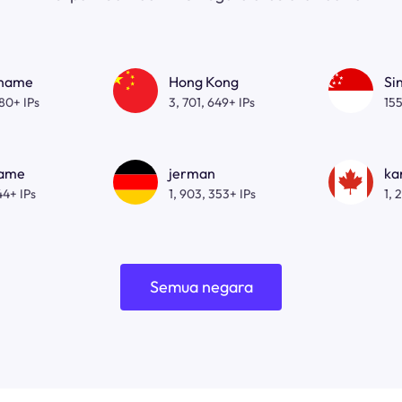
gname
Hong Kong
Si
080+ IPs
3, 701, 649+ IPs
155
name
jerman
ka
44+ IPs
1, 903, 353+ IPs
1, 
Semua negara