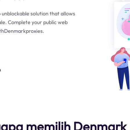
 unblockable solution that allows
ale. Complete your public web
withDenmarkproxies.
n
apa memilih Denmark 