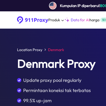
Kumpulan IP diperbarui!
80
Produk
Data for AI
harga
$0
Location Proxy
Denmark
Denmark Proxy
Update proxy pool regularly
Permintaan koneksi tak terbatas
99.5% up-jam