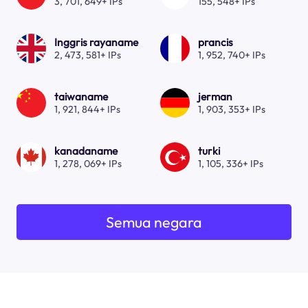
3, 701, 649+ IPs
155, 548+ IPs
Inggris rayaname
prancis
2, 473, 581+ IPs
1, 952, 740+ IPs
taiwaname
jerman
1, 921, 844+ IPs
1, 903, 353+ IPs
kanadaname
turki
1, 278, 069+ IPs
1, 105, 336+ IPs
Semua negara