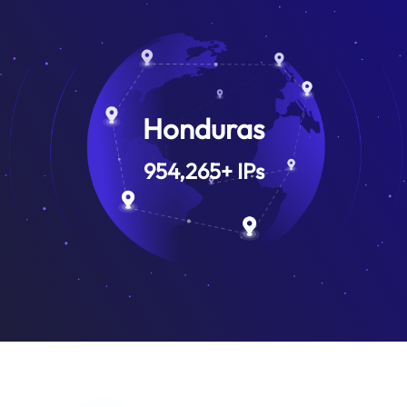
Honduras
954,265
+
IPs