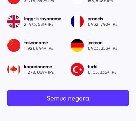
3, 701, 649+ IPs
155, 548+ IPs
Inggris rayaname
prancis
2, 473, 581+ IPs
1, 952, 740+ IPs
taiwaname
jerman
1, 921, 844+ IPs
1, 903, 353+ IPs
kanadaname
turki
1, 278, 069+ IPs
1, 105, 336+ IPs
Semua negara