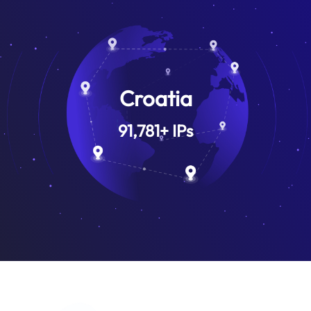
Croatia
91,781
+
IPs