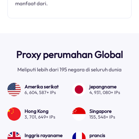
manfaat dari.
Proxy perumahan Global
Meliputi lebih dari 195 negara di seluruh dunia
Amerika serikat
jepangname
6, 604, 587+ IPs
4, 931, 080+ IPs
Hong Kong
Singapore
3, 701, 649+ IPs
155, 548+ IPs
Inggris rayaname
prancis