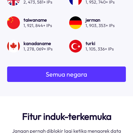
2, 473, 581+ IPs
1, 952, 740+ IPs
taiwaname
jerman
1, 921, 844+ IPs
1, 903, 353+ IPs
kanadaname
turki
1, 278, 069+ IPs
1, 105, 336+ IPs
Semua negara
Fitur induk-terkemuka
Jangan pernah diblokir lagi ketika mengorek data