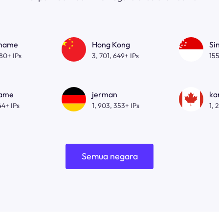
gname
Hong Kong
Si
080+ IPs
3, 701, 649+ IPs
155
name
jerman
ka
44+ IPs
1, 903, 353+ IPs
1, 
Semua negara