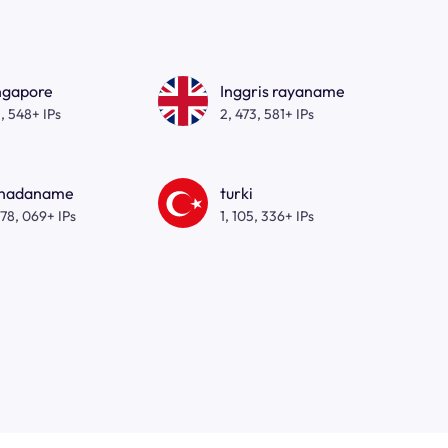
ngapore
Inggris rayaname
, 548+ IPs
2, 473, 581+ IPs
nadaname
turki
278, 069+ IPs
1, 105, 336+ IPs