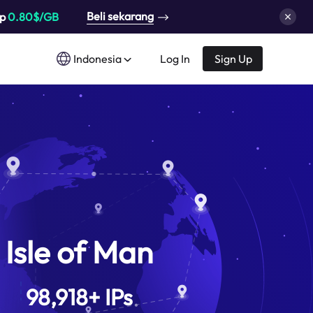
Beli sekarang
up
0.80$/GB
Indonesia
Log In
Sign Up
Isle of Man
98,918
+
IPs