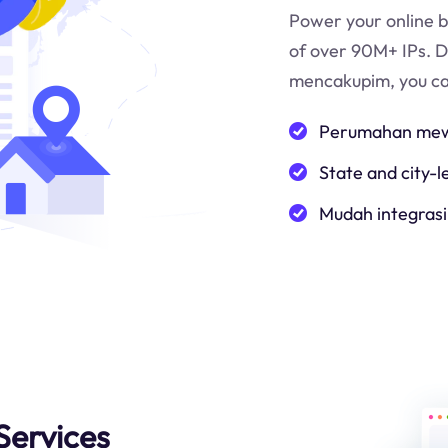
Power your online b
of over 90M+ IPs. 
mencakup
im
, you c
Perumahan mewa
State and city-l
Mudah integrasi
Services