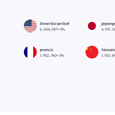
Amerika serikat
jepan
6, 604, 587+ IPs
4, 931, 
prancis
taiwa
1, 952, 740+ IPs
1, 921, 8