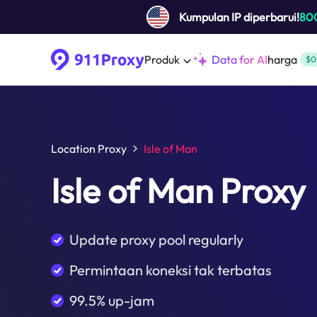
Kumpulan IP diperbarui!
80
Produk
Data for AI
harga
$0
Location Proxy
Isle of Man
Isle of Man Proxy
Update proxy pool regularly
Permintaan koneksi tak terbatas
99.5% up-jam