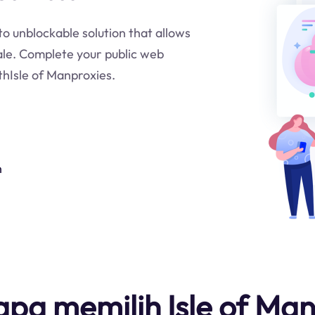
 to unblockable solution that allows
ale. Complete your public web
thIsle of Manproxies.
n
pa memilih Isle of Man