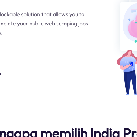
blockable solution that allows you to
mplete your public web scraping jobs
s.
n
gapa memilih India P