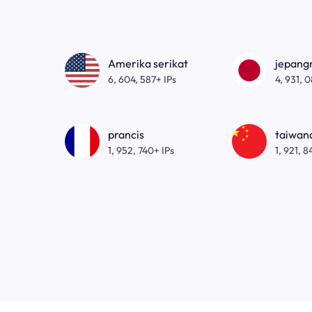
Amerika serikat
jepan
6, 604, 587+ IPs
4, 931, 
prancis
taiwa
1, 952, 740+ IPs
1, 921, 8