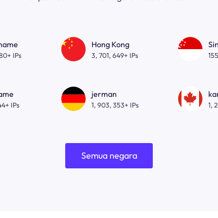
gname
Hong Kong
Si
080+ IPs
3, 701, 649+ IPs
155
name
jerman
ka
44+ IPs
1, 903, 353+ IPs
1, 
Semua negara