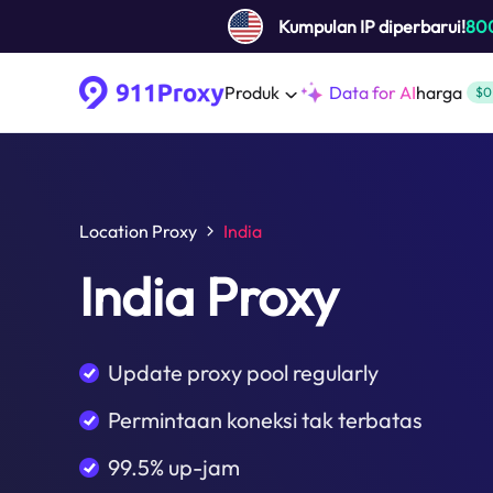
Kumpulan IP diperbarui!
80
Produk
Data for AI
harga
$0
Location Proxy
India
India Proxy
Update proxy pool regularly
Permintaan koneksi tak terbatas
99.5% up-jam