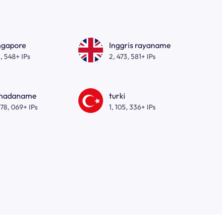
ngapore
Inggris rayaname
, 548+ IPs
2, 473, 581+ IPs
nadaname
turki
278, 069+ IPs
1, 105, 336+ IPs