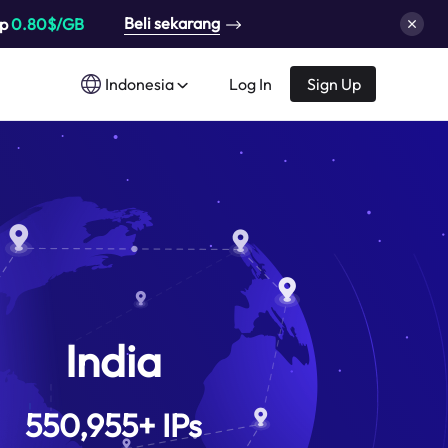
Beli sekarang
up
0.80$/GB
Indonesia
Log In
Sign Up
India
550,955
+
IPs