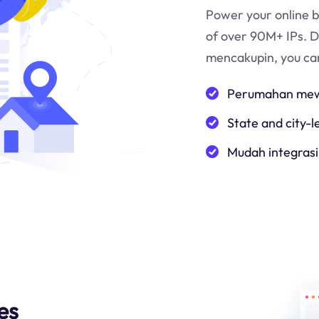
Power your online b
of over 90M+ IPs. 
mencakup
in
, you c
Perumahan mewa
State and city-l
Mudah integrasi
es