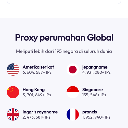
Proxy perumahan Global
Meliputi lebih dari 195 negara di seluruh dunia
Amerika serikat
jepangname
6, 604, 587+ IPs
4, 931, 080+ IPs
Hong Kong
Singapore
3, 701, 649+ IPs
155, 548+ IPs
Inggris rayaname
prancis
2, 473, 581+ IPs
1, 952, 740+ IPs