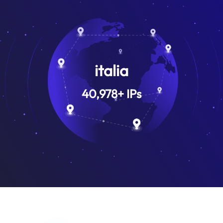
italia
40,978
+
IPs